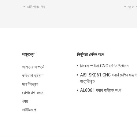
ডাই পাঞ্চ পিন
স্বয়ং-
সম্বন্ধে
নির্ভুলতা মেশিন অংশ
নিকেল স্পষ্টতা CNC মেশিন উপাদান
আমাদের সম্পর্কে
AISI SKD61 CNC যথার্থ মেশিন যন্ত্রা
কারখানা ভ্রমণ
ধাতুপট্টাবৃত
মান নিয়ন্ত্রণ
AL6061 যথার্থ যান্ত্রিক অংশ
যোগাযোগ করুন
খবর
সাইটম্যাপ