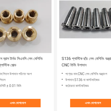
 ব্রাস টার্নড সিএনসি লেদ মেশিনিং
S136 প্লাস্টিক ছাঁচ লেদ মেশিনিং যন্ত্রা
্লাস্টিক মোল্ড
CNC টার্নিং উপাদান
নাম:পিতল উপাদান পরিণত অংশ
পণ্যের নাম:CNC লেদ মেশিনিং যন্ত্রাংশ
পিতল
উপাদান:S136 বা কাস্টমাইজড
়ালিটি:± 0.01 মিমি
কঠোরতা:কাস্টমাইজড
এখন যোগাযোগ
এখন যোগাযোগ