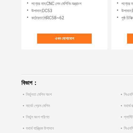
পণ্যের নাম:CNC লেদ মেশিনিং যন্ত্রাংশ
পণ্যের না
উপাদান:DC53
উপাদা
কঠোরতা:HRC58~62
পৃষ্ঠ চি
এখন যোগাযোগ
বিভাগ：
নির্ভুলতা মেশিন অংশ
সিএনসি
সার্ভো প্রেস মেশিন
যথার্থ 
নির্ভুল অংশ পরিণত
প্লাস্
যথার্থ যান্ত্রিক উপাদান
সিএনসি