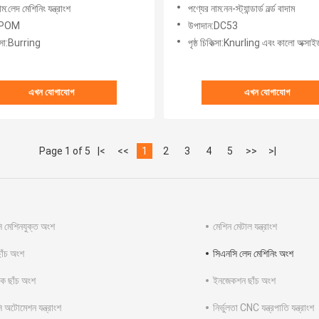
ম:লেদ মেশিনিং যন্ত্রাংশ
পণ্যের নাম:নন-স্ট্যান্ডার্ড নর্ল্ড বাদাম
ন:POM
উপাদান:DC53
কিত্সা:Burring
পৃষ্ঠ চিকিত্সা:Knurling এবং কালো অক্সাই
এখন যোগাযোগ
এখন যোগাযোগ
Page 1 of 5
|<
<<
1
2
3
4
5
>>
>|
 মেশিনযুক্ত অংশ
মেশিন মেটাল যন্ত্রাংশ
ছাঁচ অংশ
সিএনসি লেদ মেশিনিং অংশ
টিক ছাঁচ অংশ
ইনজেকশন ছাঁচ অংশ
 অটোমেশন যন্ত্রাংশ
নির্ভুলতা CNC যন্ত্রপাতি যন্ত্রাংশ