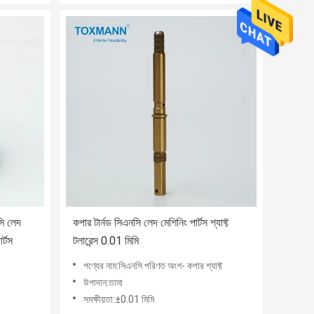
ি লেদ
কপার টার্নড সিএনসি লেদ মেশিনিং পার্টস শ্যাফ্ট
র্টস
টলারেন্স 0.01 মিমি
পণ্যের নাম:সিএনসি পরিণত অংশ- কপার শ্যাফ্ট
উপাদান:তামা
সমক্ষীয়তা:±0.01 মিমি