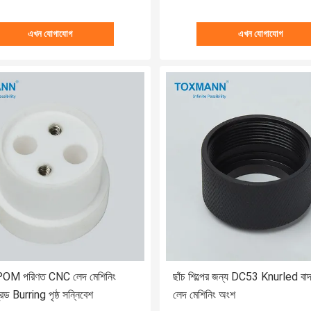
এখন যোগাযোগ
এখন যোগাযোগ
ক POM পরিণত CNC লেদ মেশিনিং
ছাঁচ শিল্পের জন্য DC53 Knurled ব
থ্রেড Burring পৃষ্ঠ সন্নিবেশ
লেদ মেশিনিং অংশ