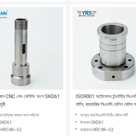
নাকাল CNC লেদ মেশিনিং অংশ SKD61
ISO9001 অটোমেশন ইন্ডাস্ট্রি সিএনস
মুখী
পার্টস, ব্যবহারিক সিএনসি মেশিন মেটাল পা
নাম:বাহ্যিক নাকাল অংশ পরিণত
পণ্যের নাম:সিএনসি টার্নিং মেটাল পার্ট
:SKD61
উপাদান:SKD61
া:HRC48~52
কঠোরতা:HRC48~52