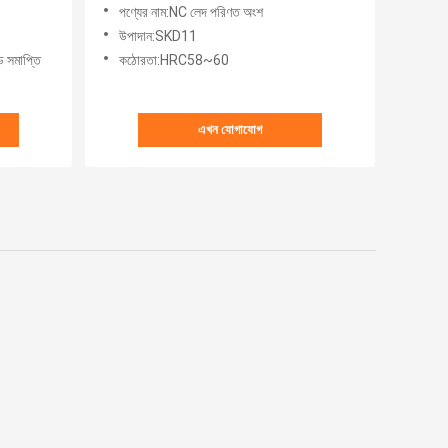
পণ্যের নাম:NC লেদ পরিণত অংশ
উপাদান:SKD11
ড সমাপ্তি
কঠোরতা:HRC58~60
এখন যোগাযোগ