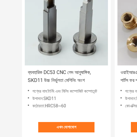
ব্যবহারিক DC53 CNC লেদ আনুষাঙ্গিক,
ওয়াইআরএস
SKD11 উচ্চ নির্ভুলতা মেশিনিং অংশ
পার্টস ফর প
পণ্যের নাম:টার্নিং এবং মিলিং কম্পোজিট কম্পোনেন্ট
পণ্যের 
উপাদান:SKD11
উপাদান:
কঠোরতা:HRC58~60
কোএক্সিয
এখন যোগাযোগ