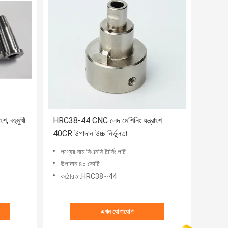
ংশ, বহুমুখী
HRC38-44 CNC লেদ মেশিনিং যন্ত্রাংশ
40CR উপাদান উচ্চ নির্ভুলতা
পণ্যের নাম:সিএনসি টার্নিং পার্ট
উপাদান:৪০ কোটি
কঠোরতা:HRC38~44
এখন যোগাযোগ