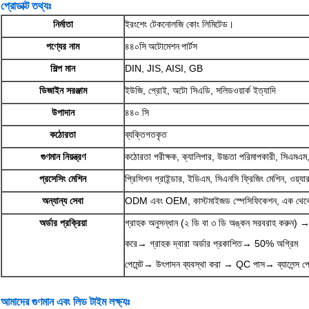
প্রোডাক্ট তথ্যঃ
নির্মাতা
ইরংশেং টেকনোলজি কোং লিমিটেড।
পণ্যের নাম
৪৪০সি অটোমেশন পার্টস
শিল্প মান
DIN, JIS, AISI, GB
ডিজাইন সরঞ্জাম
ইউজি, প্রোই, অটো সিএডি, সলিডওয়ার্ক ইত্যাদি
উপাদান
৪৪০ সি
কঠোরতা
ব্যক্তিগতকৃত
গুণমান নিয়ন্ত্রণ
কঠোরতা পরীক্ষক, ক্যালিপার, উচ্চতা পরিমাপকারী, সিএমএম, 
প্রসেসিং মেশিন
প্রিসিশন গ্রাইন্ডার, ইডিএম, সিএনসি ফ্রিজিং মেশিন, ওয়্যা
অন্যান্য সেবা
ODM এবং OEM, কাস্টমাইজড স্পেসিফিকেশন, এক থেকে এ
অর্ডার প্রক্রিয়া
গ্রাহক অনুসন্ধান (২ ডি বা ৩ ডি অঙ্কন সরবরাহ করুন) →
করে→ গ্রাহক দ্বারা অর্ডার প্রকাশিত→ 50% অগ্রিম
পেমেন্ট→ উৎপাদন ব্যবস্থা করা → QC পাস→ ব্যালেন্স পেমে
আমাদের গুণমান এবং লিড টাইম লক্ষ্যঃ