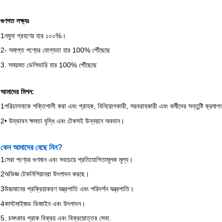
গুণগত লক্ষ্যঃ
1নমুনা গ্রহণের হার ১০০%।
2- সমাপ্ত পণ্যের যোগ্যতা হার 100% পৌঁছেছে
3. সময়মত ডেলিভারি হার 100% পৌঁছেছে
আমাদের মিশন:
1পরিচালনাকে শক্তিশালী করা এবং গ্রাহক, বিনিয়োগকারী, সরবরাহকারী এবং কর্মীদের সন্তুষ্টি ক্রমাগ
2• উদ্ভাবন ক্ষমতা বৃদ্ধি এবং টেকসই উন্নয়নে অবদান।
কেন আমাদের বেছে নিন?
1সেরা পণ্যের গুণমান এবং সবচেয়ে প্রতিযোগিতামূলক মূল্য।
2অভিজ্ঞ টেকনিশিয়ানরা উৎপাদন করছে।
3উচ্চমানের প্রক্রিয়াকরণ যন্ত্রপাতি এবং পরিদর্শন যন্ত্রপাতি।
4কাস্টমাইজড ডিজাইন এবং উৎপাদন।
5. চমৎকার প্রাক বিক্রয় এবং বিক্রয়োত্তর সেবা.