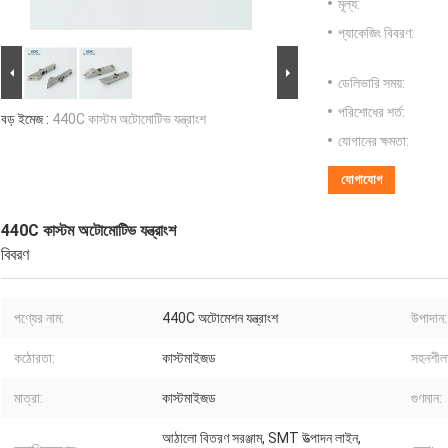
মূল্য:
প্যাকেজিং বিবরণ:
ডেলিভারি সময়:
পরিশোধের শর্ত:
বড় ইমেজ :
440C কাস্টম অটোমোটিভ যন্ত্রাংশ
যোগানের ক্ষমতা:
যোগাযোগ
440C কাস্টম অটোমোটিভ যন্ত্রাংশ
বিবরণ
পণ্যের নাম:
440C অটোমেশন যন্ত্রাংশ
উপাদান:
কঠোরতা:
কাস্টমাইজড
সহনশীল
মাত্রা:
কাস্টমাইজড
গুণমান:
আঠালো বিতরণ সরঞ্জাম, SMT উত্পাদন লাইন,