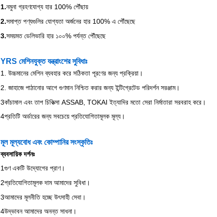
1.
নমুনা গ্রহণযোগ্য হার 100% পৌঁছায়
2.
সমাপ্ত পণ্যগুলির যোগ্যতা অর্জনের হার 100% এ পৌঁছেছে
3.
সময়মত ডেলিভারি হার ১০০% পর্যন্ত পৌঁছেছে
YRS মেশিনযুক্ত যন্ত্রাংশের সুবিধাঃ
1. উচ্চমানের মেশিন ব্যবহার করে সঠিকতা পূরণের জন্য প্রক্রিয়া।
2. জাহাজে পাঠানোর আগে গুণমান নিশ্চিত করার জন্য ইন্টিগ্রেটেড পরিদর্শন সরঞ্জাম।
3কাঁচামাল এবং তাপ চিকিত্সা ASSAB, TOKAI ইত্যাদির মতো সেরা নির্মাতারা সরবরাহ করে।
4প্রতিটি অর্ডারের জন্য সবচেয়ে প্রতিযোগিতামূলক মূল্য।
মূল মূল্যবোধ এবং কোম্পানির সংস্কৃতিঃ
ব্যবসায়িক দর্শনঃ
1গুণ একটি উদ্যোগের প্রাণ।
2প্রতিযোগিতামূলক দাম আমাদের সুবিধা।
3আমাদের মূলনীতি হচ্ছে উৎসাহী সেবা।
4উদ্ভাবন আমাদের অনন্ত সাধনা।