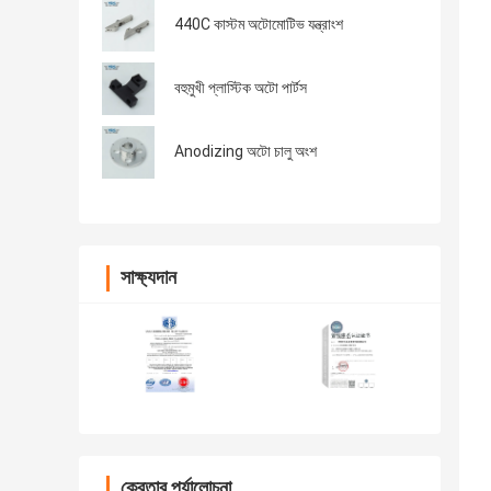
440C কাস্টম অটোমোটিভ যন্ত্রাংশ
বহুমুখী প্লাস্টিক অটো পার্টস
Anodizing অটো চালু অংশ
সাক্ষ্যদান
ক্রেতার পর্যালোচনা