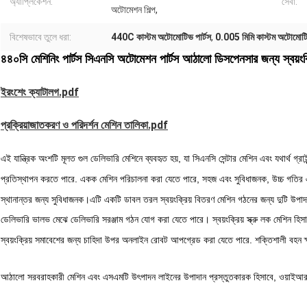
অ্যাপ্লিকেশন:
সেবা:
অটোমেশন শিল্প,
বিশেষভাবে তুলে ধরা:
440C কাস্টম অটোমোটিভ পার্টস
,
0.005 মিমি কাস্টম অটোমোটিভ
৪৪০সি মেশিনিং পার্টস সিএনসি অটোমেশন পার্টস আঠালো ডিসপেনসার জন্য স্বয়ংক
ইরংশেং ক্যাটালগ.pdf
প্রক্রিয়াজাতকরণ ও পরিদর্শন মেশিন তালিকা.pdf
এই যান্ত্রিক অংশটি মূলত গুল ডেলিভারি মেশিনে ব্যবহৃত হয়, যা সিএনসি সেন্টার মেশিন এবং যথার্থ গ্রাইন
প্রতিস্থাপন করতে পারে. একক মেশিন পরিচালনা করা যেতে পারে, সহজ এবং সুবিধাজনক, উচ্চ গতির এ
স্থানান্তর জন্য সুবিধাজনক।এটি একটি ডাবল তরল স্বয়ংক্রিয় বিতরণ মেশিন গঠনের জন্য দুটি উপাদান
ডেলিভারি ভালভ মেঝে ডেলিভারি সরঞ্জাম গঠন যোগ করা যেতে পারে। স্বয়ংক্রিয় স্ক্রু লক মেশিন হিসাব
স্বয়ংক্রিয় সমাবেশের জন্য চাহিদা উপর অনলাইন রোবট আপগ্রেড করা যেতে পারে. শক্তিশালী বহন ক্ষ
আঠালো সরবরাহকারী মেশিন এবং এসএমটি উৎপাদন লাইনের উপাদান প্রস্তুতকারক হিসাবে, ওয়াইআর