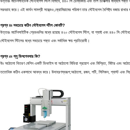
উত্তরঃ মার্টেনসাইটিক স্টেইনলেস স্টিল হিসাবে, ৪৪০ সি চৌম্বকীয় এবং তাপ চিকিত্সার মাধ্যমে শক্
সরবরাহ করে। এই কার্বন সামগ্রী সত্ত্বেও,ক্রোমিয়ামের পরিমাণ তার স্টেইনলেস বৈশিষ্ট্য বজায় রাখার জ
প্রশ্ন ৪ঃ সবচেয়ে কঠিন স্টেইনলেস স্টীল কোনটি?
উত্তরঃ মার্টেনসাইটিক গ্রেডগুলির মধ্যে রয়েছে ৪২০ স্টেইনলেস স্টিল, যা শ্যাফ্ট এবং ৪৪০ সি স্টেইনল
স্টেইনলেস স্টিলের মধ্যে সবচেয়ে শক্ত এবং সর্বাধিক ক্ষয় প্রতিরোধী।
প্রশ্ন ৫ঃ গ্লু ডিসপেনসার কি?
উঃ আঠালো বিতরণ মেশিন একটি ডিভাইস যা আঠালো মিডিয়া প্রয়োগ এবং মিশ্রিত, মিটার এবং আঠাল
ততোধিক কঠিন একসাথে আবদ্ধ করে। উদাহরণস্বরূপ;আঠালো, রজন, পটি, সিলিকন, প্যাস্ট এবং সিম