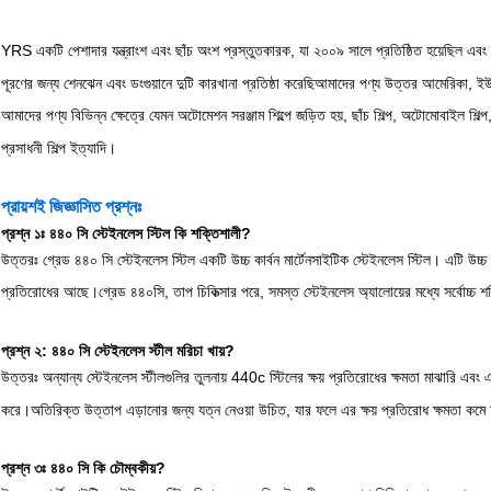
YRS একটি পেশাদার যন্ত্রাংশ এবং ছাঁচ অংশ প্রস্তুতকারক, যা ২০০৯ সালে প্রতিষ্ঠিত হয়েছিল এবং মো
পূরণের জন্য শেনঝেন এবং ডংগুয়ানে দুটি কারখানা প্রতিষ্ঠা করেছিআমাদের পণ্য উত্তর আমেরিকা, ইউরো
আমাদের পণ্য বিভিন্ন ক্ষেত্রে যেমন অটোমেশন সরঞ্জাম শিল্পে জড়িত হয়, ছাঁচ শিল্প, অটোমোবাইল শিল্প, 
প্রসাধনী শিল্প ইত্যাদি।
প্রায়শই জিজ্ঞাসিত প্রশ্নঃ
প্রশ্ন ১ঃ ৪৪০ সি স্টেইনলেস স্টিল কি শক্তিশালী?
উত্তরঃ গ্রেড ৪৪০ সি স্টেইনলেস স্টিল একটি উচ্চ কার্বন মার্টেনসাইটিক স্টেইনলেস স্টিল। এটি উচ
প্রতিরোধের আছে।গ্রেড ৪৪০সি, তাপ চিকিত্সার পরে, সমস্ত স্টেইনলেস অ্যালোয়ের মধ্যে সর্বোচ্চ
প্রশ্ন ২: ৪৪০ সি স্টেইনলেস স্টীল মরিচা খায়?
উত্তরঃ অন্যান্য স্টেইনলেস স্টীলগুলির তুলনায় 440c স্টিলের ক্ষয় প্রতিরোধের ক্ষমতা মাঝারি এবং 
করে।অতিরিক্ত উত্তাপ এড়ানোর জন্য যত্ন নেওয়া উচিত, যার ফলে এর ক্ষয় প্রতিরোধ ক্ষমতা কমে 
প্রশ্ন ৩ঃ ৪৪০ সি কি চৌম্বকীয়?