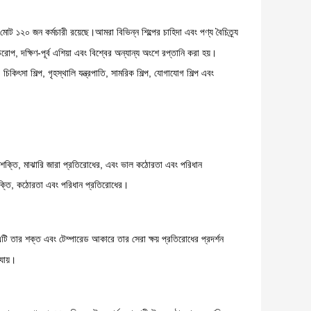
ট ১২০ জন কর্মচারী রয়েছে।আমরা বিভিন্ন শিল্পের চাহিদা এবং পণ্য বৈচিত্র্য
প, দক্ষিণ-পূর্ব এশিয়া এবং বিশ্বের অন্যান্য অংশে রপ্তানি করা হয়।
চিকিৎসা শিল্প, গৃহস্থালি যন্ত্রপাতি, সামরিক শিল্প, যোগাযোগ শিল্প এবং
্চ শক্তি, মাঝারি জারা প্রতিরোধের, এবং ভাল কঠোরতা এবং পরিধান
 শক্তি, কঠোরতা এবং পরিধান প্রতিরোধের।
এটি তার শক্ত এবং টেম্পারেড আকারে তার সেরা ক্ষয় প্রতিরোধের প্রদর্শন
যায়।