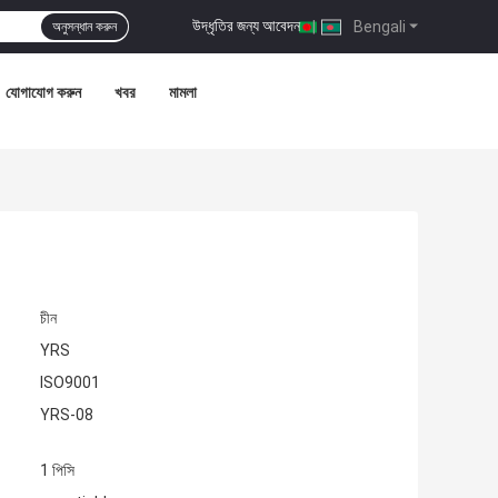
উদ্ধৃতির জন্য আবেদন
|
Bengali
অনুসন্ধান করুন
যোগাযোগ করুন
খবর
মামলা
চীন
YRS
ISO9001
YRS-08
1 পিসি