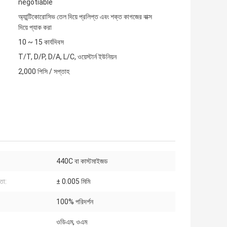
negotiable
অ্যান্টিকোরোসিভ তেল দিয়ে প্রলিপ্ত এবং শক্ত কাগজের বাক্স
দিয়ে প্যাক করা
10 ~ 15 কার্যদিবস
T/T, D/P, D/A, L/C, ওয়েস্টার্ন ইউনিয়ন
2,000 পিসি / সপ্তাহ
440C বা কাস্টমাইজড
তা:
± 0.005 মিমি
100% পরিদর্শন
ওডিএম, ওএম