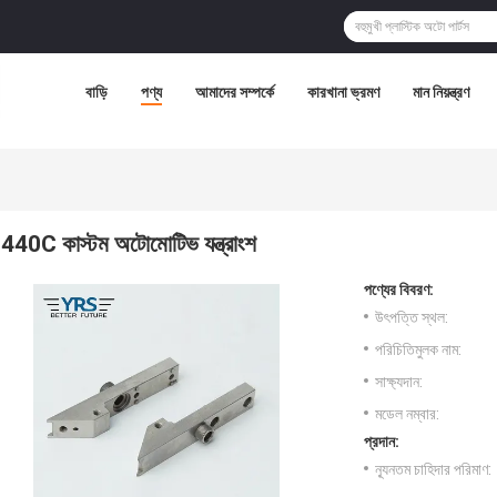
বাড়ি
পণ্য
আমাদের সম্পর্কে
কারখানা ভ্রমণ
মান নিয়ন্ত্রণ
440C কাস্টম অটোমোটিভ যন্ত্রাংশ
পণ্যের বিবরণ:
উৎপত্তি স্থল:
পরিচিতিমুলক নাম:
সাক্ষ্যদান:
মডেল নম্বার:
প্রদান:
ন্যূনতম চাহিদার পরিমাণ: