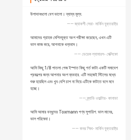
উপাদানগুলো বেশ ভালো। ন্যায্য মূল্য.
—— জ্যাকশী সেরা- মার্কিন যুক্তরাষ্ট্র
আমাদের গ্রাহক মেশিনযুক্ত অংশ পরীক্ষা করেছেন, এখন এটি
ভাল কাজ করে, আপনাকে ধন্যবাদ।
—— ডেরেক ল্যামারস- মেক্সিকো
আমি কিছু 1/8 পাতলা গেজ ইস্পাত কিছু গর্ত কাটা একটি সমাবেশ
প্রকল্পের জন্য আপনার অংশ ব্যবহার. এটি সহজেই স্টিলের মধ্যে
শুরু হয়েছিল এবং খুব বেশি চাপ না দিয়ে এটিকে কাটতে বলে মনে
হচ্ছে।
—— ব্র্যাডি ওয়াল্টার- কানাডা
আমি আমার বন্ধুদের Toxmann পণ্য সুপারিশ. ভাল মানের,
ভাল পরিষেবা।
—— কনর স্মিথ- মার্কিন যুক্তরাষ্ট্র