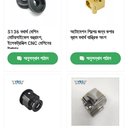
কারখানা ভ্রমণ
S136 যথার্থ মেশিন
অটোমেশন শিল্পের জন্য কপার
মান নিয়ন্ত্রণ
মোটরসাইকেল যন্ত্রাংশ,
ব্রাস যথার্থ যান্ত্রিক অংশ
ইলেকট্রনিক্স CNC মেশিনের
উপাদান
যোগাযোগ করুন
অনুসন্ধান পাঠান
অনুসন্ধান পাঠান
খবর
মামলা
নির্ভুলতা মেশিন অংশ
সিএনসি মেশিনযুক্ত অংশ