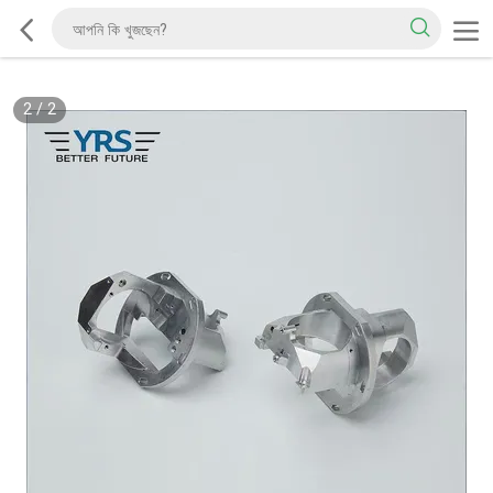
2
/
2