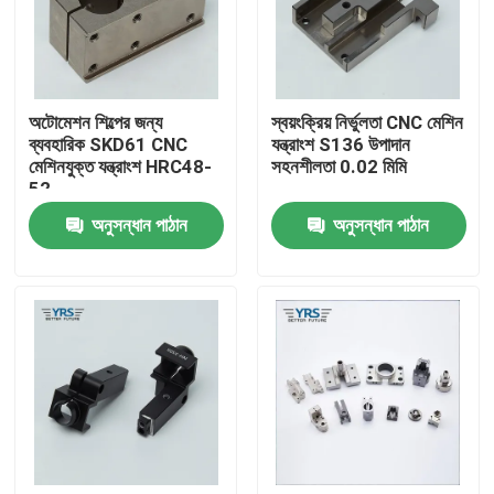
কারখানা ভ্রমণ
অটোমেশন শিল্পের জন্য
স্বয়ংক্রিয় নির্ভুলতা CNC মেশিন
মান নিয়ন্ত্রণ
ব্যবহারিক SKD61 CNC
যন্ত্রাংশ S136 উপাদান
মেশিনযুক্ত যন্ত্রাংশ HRC48-
সহনশীলতা 0.02 মিমি
52
যোগাযোগ করুন
অনুসন্ধান পাঠান
অনুসন্ধান পাঠান
খবর
মামলা
নির্ভুলতা মেশিন অংশ
সিএনসি মেশিনযুক্ত অংশ