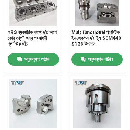
কারখানা ভ্রমণ
YRS ব্যবহারিক যথার্থ ছাঁচ অংশ
Multifunctional প্লাস্টিক
মান নিয়ন্ত্রণ
কোর প্লেট জন্য প্রসাধনী
ইনজেকশন ছাঁচ টুল SCM440
প্লাস্টিক ছাঁচ
S136 উপাদান
যোগাযোগ করুন
অনুসন্ধান পাঠান
অনুসন্ধান পাঠান
খবর
মামলা
নির্ভুলতা মেশিন অংশ
সিএনসি মেশিনযুক্ত অংশ