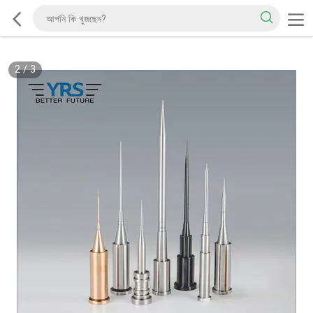
2
/
3