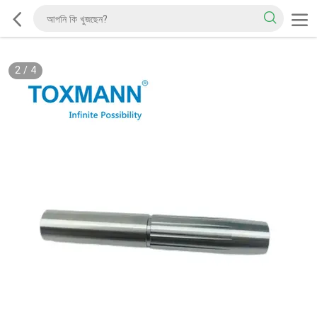
2
/
4