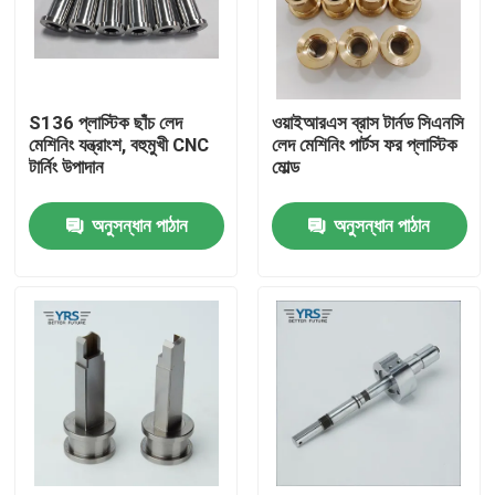
কারখানা ভ্রমণ
S136 প্লাস্টিক ছাঁচ লেদ
ওয়াইআরএস ব্রাস টার্নড সিএনসি
মান নিয়ন্ত্রণ
মেশিনিং যন্ত্রাংশ, বহুমুখী CNC
লেদ মেশিনিং পার্টস ফর প্লাস্টিক
টার্নিং উপাদান
মোল্ড
যোগাযোগ করুন
অনুসন্ধান পাঠান
অনুসন্ধান পাঠান
খবর
মামলা
নির্ভুলতা মেশিন অংশ
সিএনসি মেশিনযুক্ত অংশ