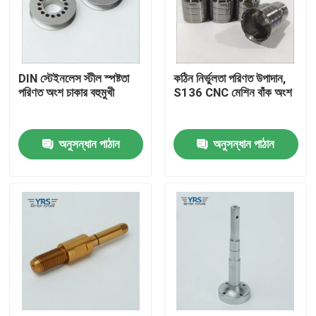
কারখানা ভ্রমণ
DIN স্টেইনলেস স্টীল স্পষ্টতা
কঠিন নির্ভুলতা পরিণত উপাদান,
মান নিয়ন্ত্রণ
পরিণত অংশ চাকার বহুমুখী
S136 CNC মেশিন বাঁক অংশ
যোগাযোগ করুন
অনুসন্ধান পাঠান
অনুসন্ধান পাঠান
খবর
মামলা
নির্ভুলতা মেশিন অংশ
সিএনসি মেশিনযুক্ত অংশ