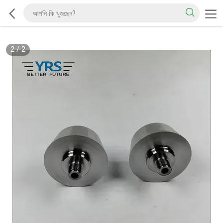
2
/
2