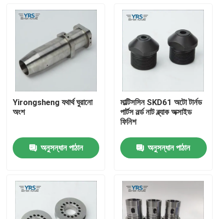
Yirongsheng যথার্থ ঘুরানো
মাল্টিসসিন SKD61 অটো টার্নড
অংশ
পার্টস নর্ল্ড নাট ব্ল্যাক অক্সাইড
ফিনিশ
অনুসন্ধান পাঠান
অনুসন্ধান পাঠান
বাড়ি
পণ্য
আমাদের সম্পর্কে