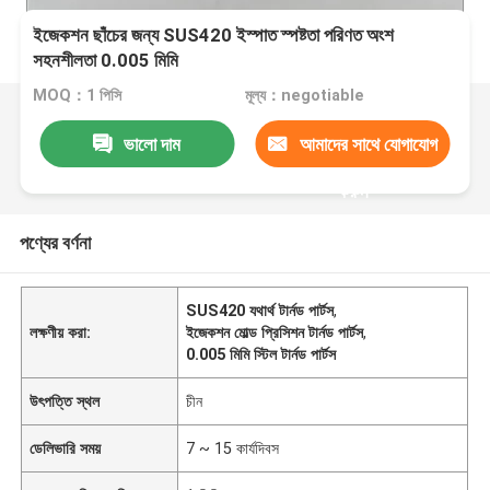
ইজেকশন ছাঁচের জন্য SUS420 ইস্পাত স্পষ্টতা পরিণত অংশ
সহনশীলতা 0.005 মিমি
MOQ：1 পিসি
মূল্য：negotiable
ভালো দাম
আমাদের সাথে যোগাযোগ
করুন
পণ্যের বর্ণনা
SUS420 যথার্থ টার্নড পার্টস
,
লক্ষণীয় করা:
ইজেকশন মোল্ড প্রিসিশন টার্নড পার্টস
,
0.005 মিমি স্টিল টার্নড পার্টস
উৎপত্তি স্থল
চীন
ডেলিভারি সময়
7 ~ 15 কার্যদিবস